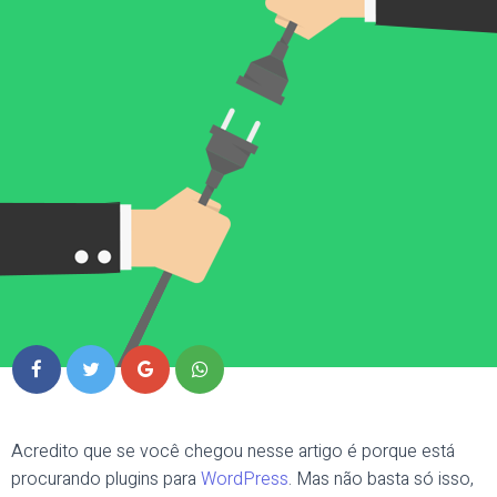
Acredito que se você chegou nesse artigo é porque está
procurando plugins para
WordPress
. Mas não basta só isso,